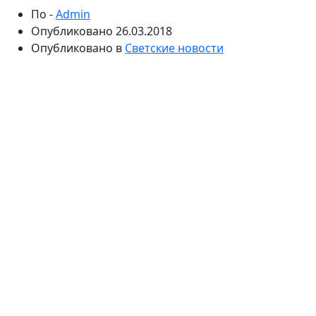
По -
Admin
Опубликовано
26.03.2018
Опубликовано в
Светские новости
Телеведущая раскрыла причины конфликта с
бывшей коллегой по проекту «Дом-2». Ксения
Бородина заявила, что Катя Жужа воспользовалась
дружбой с ней в корыстных целях. Более того, звезда
уверена, что брюнетка завидовала ей.
Когда-то Ксения Бородина дружила с Катей Жужей,
но сейчас они предпочитают не общаться. В декабре
прошлого года брюнетка покинула «Дом-2» и
заявила, что намерена сконцентрироваться на
личной жизни и собственном бизнесе.