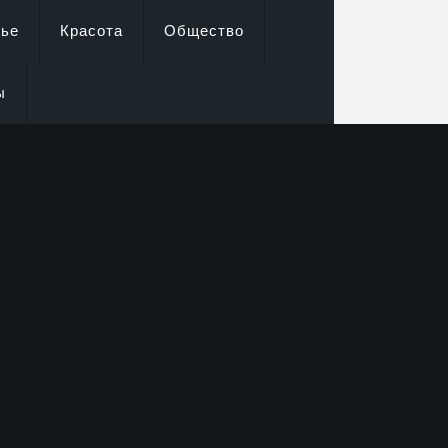
вье
Красота
Общество
ы