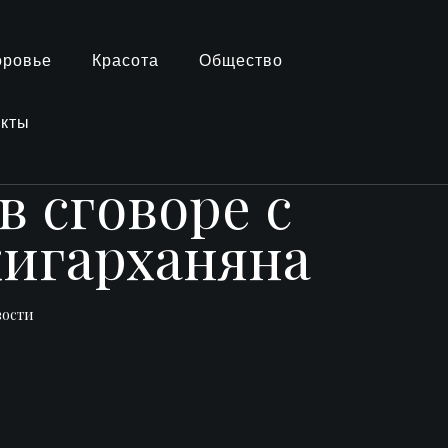
оровье
Красота
Общество
акты
в сговоре с
игарханяна
вости