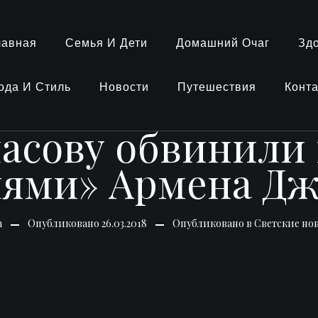
лавная
Семья И Дети
Домашний Очаг
Зд
ода И Стиль
Новости
Путешествия
Конт
асову обвинили 
лями» Армена Дж
n
Опубликовано
26.03.2018
Опубликовано в
Светские но