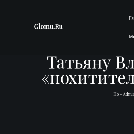
Перейти
к
Г
содержимому
Glomu.Ru
М
Татьяну Вл
«похитите
По -
Admi