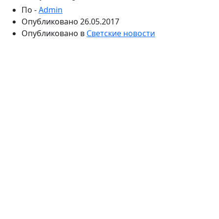
По -
Admin
Опубликовано
26.05.2017
Опубликовано в
Светские новости
Звезда с размахом отметила день рождения.
Кристина Орбакайте решила устроить праздник в
США в кругу родных и близких друзей. Также певицу
трогательно поздравили многие звезды
отечественного шоу-бизнеса.
Кристина Орбакайте никогда не скрывала свою
любовь к настоящему веселью. Она часто публикует
в микроблоге фотографии и видео со светских
раутов и домашних праздников. Так, накануне
артистка устроила шикарный прием по случаю