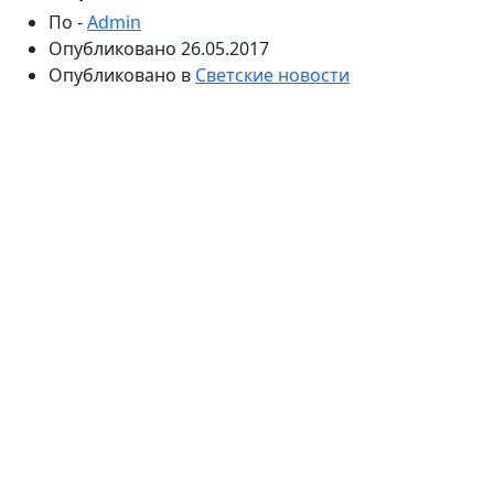
По -
Admin
Опубликовано
26.05.2017
Опубликовано в
Светские новости
Модель впервые приехала на малую родину с
гражданским мужем Антуаном Арно. Лариса
Викторовна, мама Наталья Водяновой, призналась
журналистам, что волновалась перед долгожданной
встречей с дочерью, ее избранником и внуками.
Вот уже несколько лет модель Наталья Водянова
счастлива в гражданском браке с французским
бизнесменом Антуаном Арно. Недавно звезда
подиума впервые отправилась на малую родину
вместе с супругом. Компанию влюбленным