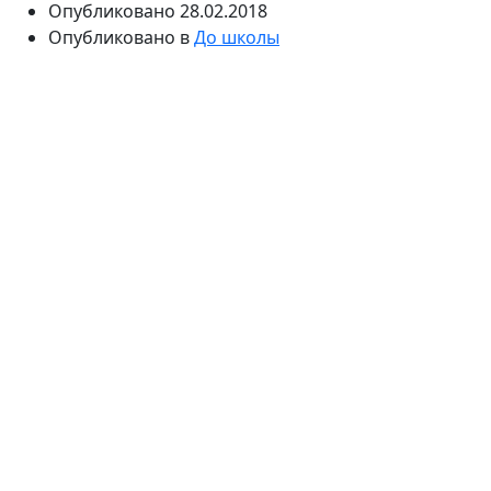
Опубликовано
28.02.2018
Опубликовано в
До школы
Считается, что число левшей в мире
увеличивается — а может быть, их просто перестали
переучивать? Если у вас тоже растет ребенок-левша,
задуматься о его подготовке к школе, научить
ориентироваться на листе бумаги и правильно
держать ручку и карандаш нужно заранее.
Какие же
трудности могут возникнуть при обучении
леворукого ребенка в школе и как их преодолеть?