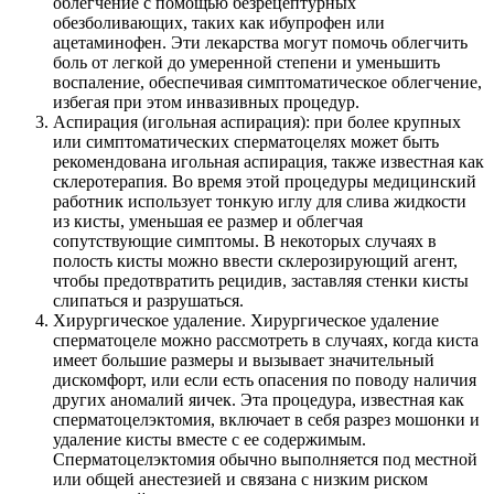
облегчение с помощью безрецептурных
обезболивающих, таких как ибупрофен или
ацетаминофен. Эти лекарства могут помочь облегчить
боль от легкой до умеренной степени и уменьшить
воспаление, обеспечивая симптоматическое облегчение,
избегая при этом инвазивных процедур.
Аспирация (игольная аспирация): при более крупных
или симптоматических сперматоцелях может быть
рекомендована игольная аспирация, также известная как
склеротерапия. Во время этой процедуры медицинский
работник использует тонкую иглу для слива жидкости
из кисты, уменьшая ее размер и облегчая
сопутствующие симптомы. В некоторых случаях в
полость кисты можно ввести склерозирующий агент,
чтобы предотвратить рецидив, заставляя стенки кисты
слипаться и разрушаться.
Хирургическое удаление. Хирургическое удаление
сперматоцеле можно рассмотреть в случаях, когда киста
имеет большие размеры и вызывает значительный
дискомфорт, или если есть опасения по поводу наличия
других аномалий яичек. Эта процедура, известная как
сперматоцелэктомия, включает в себя разрез мошонки и
удаление кисты вместе с ее содержимым.
Сперматоцелэктомия обычно выполняется под местной
или общей анестезией и связана с низким риском