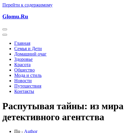
Перейти к содержимому
Glomu.Ru
Главная
Семья и Дети
Домашний очаг
Здоровье
Красота
Общество
Мода и стиль
Новости
Путешествия
Контакты
Распутывая тайны: из мира
детективного агентства
По -
Author