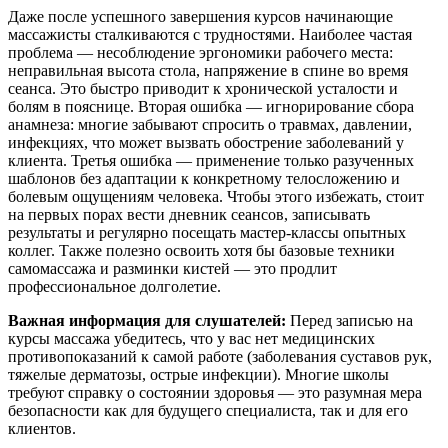
Даже после успешного завершения курсов начинающие
массажисты сталкиваются с трудностями. Наиболее частая
проблема — несоблюдение эргономики рабочего места:
неправильная высота стола, напряжение в спине во время
сеанса. Это быстро приводит к хронической усталости и
болям в пояснице. Вторая ошибка — игнорирование сбора
анамнеза: многие забывают спросить о травмах, давлении,
инфекциях, что может вызвать обострение заболеваний у
клиента. Третья ошибка — применение только разученных
шаблонов без адаптации к конкретному телосложению и
болевым ощущениям человека. Чтобы этого избежать, стоит
на первых порах вести дневник сеансов, записывать
результаты и регулярно посещать мастер-классы опытных
коллег. Также полезно освоить хотя бы базовые техники
самомассажа и разминки кистей — это продлит
профессиональное долголетие.
Важная информация для слушателей:
Перед записью на
курсы массажа убедитесь, что у вас нет медицинских
противопоказаний к самой работе (заболевания суставов рук,
тяжелые дерматозы, острые инфекции). Многие школы
требуют справку о состоянии здоровья — это разумная мера
безопасности как для будущего специалиста, так и для его
клиентов.