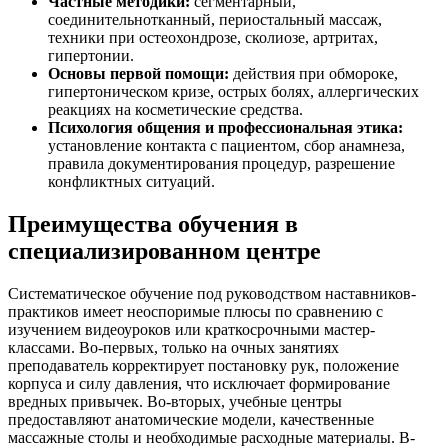
Частные методики:
сегментарный,
соединительнотканный, периостальный массаж,
техники при остеохондрозе, сколиозе, артритах,
гипертонии.
Основы первой помощи:
действия при обмороке,
гипертоническом кризе, острых болях, аллергических
реакциях на косметические средства.
Психология общения и профессиональная этика:
установление контакта с пациентом, сбор анамнеза,
правила документирования процедур, разрешение
конфликтных ситуаций.
Преимущества обучения в
специализированном центре
Систематическое обучение под руководством наставников-
практиков имеет неоспоримые плюсы по сравнению с
изучением видеоуроков или краткосрочными мастер-
классами. Во-первых, только на очных занятиях
преподаватель корректирует постановку рук, положение
корпуса и силу давления, что исключает формирование
вредных привычек. Во-вторых, учебные центры
предоставляют анатомические модели, качественные
массажные столы и необходимые расходные материалы. В-