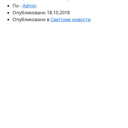
По -
Admin
Опубликовано
18.10.2018
Опубликовано в
Светские новости
Пара получит документ о рассторжении брака в
конце месяца. Валерий Блюменкранц должен будет
выплачивать супруге внушительную сумму
алиментов. Ребенок останется жить с Татой.
Претензий у них друг к другу нет.
Сегодня во втором судебном участке города
Зеленограда состоялось заседание по делу о разводе
Таты и Валерия Блюменкранцев. Пара поженилась в
апреле прошлого года, однако брак просуществовал
недолго. Спасти союз не смог даже общий ребенок.