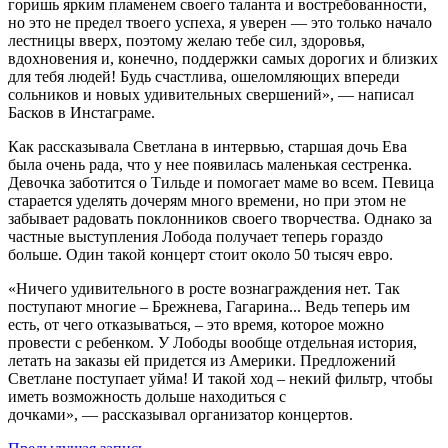
горишь ярким пламенем своего таланта и востребованности,
но это не предел твоего успеха, я уверен — это только начало
лестницы вверх, поэтому желаю тебе сил, здоровья,
вдохновения и, конечно, поддержки самых дорогих и близких
для тебя людей! Будь счастлива, ошеломляющих впереди
сольников и новых удивительных свершений», — написал
Басков в Инстаграме.
Как рассказывала Светлана в интервью, старшая дочь Ева
была очень рада, что у нее появилась маленькая сестренка.
Девочка заботится о Тильде и помогает маме во всем. Певица
старается уделять дочерям много времени, но при этом не
забывает радовать поклонников своего творчества. Однако за
частные выступления Лобода получает теперь гораздо
больше. Один такой концерт стоит около 50 тысяч евро.
«Ничего удивительного в росте вознаграждения нет. Так
поступают многие – Брежнева, Гагарина... Ведь теперь им
есть, от чего отказываться, – это время, которое можно
провести с ребенком. У Лободы вообще отдельная история,
летать на заказы ей придется из Америки. Предложений
Светлане поступает уйма! И такой ход – некий фильтр, чтобы
иметь возможность дольше находиться с
дочками», — рассказывал организатор концертов.