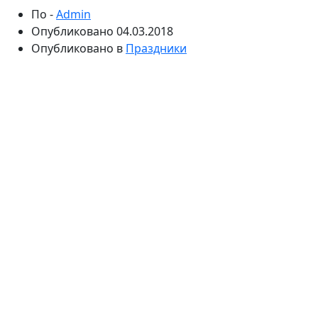
По -
Admin
Опубликовано
04.03.2018
Опубликовано в
Праздники
Букеты из конфет — классика подарков на 8 марта.
А если наоборот — торт из цветов? Ноль калорий —
а как красиво! Сделать такой необычный торт
на 8 марта своими руками несложно — с этим
вполне справятся дети-школьники под руководством
папы, чтобы поздравить маму
с 8 марта. Пошаговый
мастер-класс расскажет, как правильно обращаться
с цветами и губкой-оазисом и как ухаживать
за букетом-тортом, чтобы подарок на 8 марта