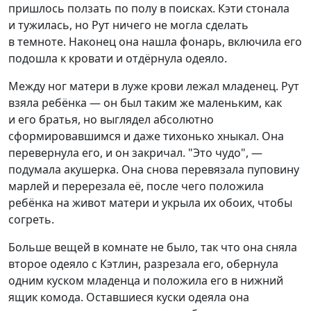
пришлось ползать по полу в поисках. Кэти стонала
и тужилась, но Рут ничего не могла сделать
в темноте. Наконец она нашла фонарь, включила его
подошла к кровати и отдёрнула одеяло.
Между ног матери в луже крови лежал младенец. Рут
взяла ребёнка — он был таким же маленьким, как
и его братья, но выглядел абсолютно
сформировавшимся и даже тихонько хныкал. Она
перевернула его, и он закричал. "Это чудо", —
подумала акушерка. Она снова перевязала пуповину
марлей и перерезала её, после чего положила
ребёнка на живот матери и укрыла их обоих, чтобы
согреть.
Больше вещей в комнате не было, так что она сняла
второе одеяло с Кэтлин, разрезала его, обернула
одним куском младенца и положила его в нижний
ящик комода. Оставшиеся куски одеяла она