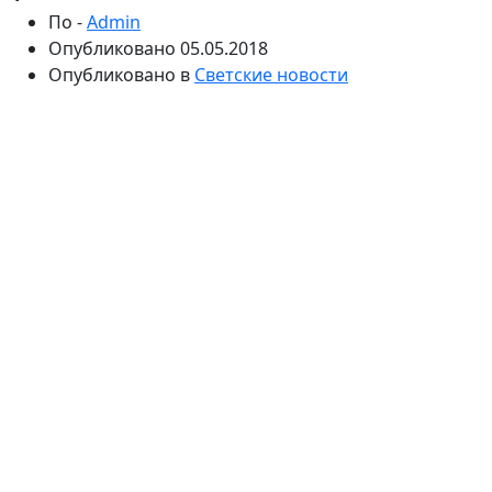
По -
Admin
Опубликовано
05.05.2018
Опубликовано в
Светские новости
Звезда Comedy Woman не может оторваться от
забот. Супруг Татьяны Морозовой переживает за то,
что жена слишком активна. Юмористка понимает
его позицию, а потому предостерегла своих
подписчиц от чрезмерных нагрузок в столь
ответственный период.
Звезда юмористического шоу Comedy Woman
Татьяна Морозова скоро станет мамой во второй
раз. Несмотря на то, что сейчас она находится на
большом сроке беременности, она не торопиться