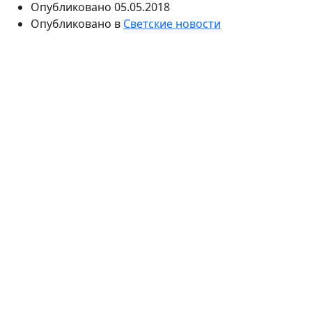
Опубликовано
05.05.2018
Опубликовано в
Светские новости
Избранница Энрике Иглесиаса прекрасно выглядит.
Анна Курникова впервые стала мамой в декабре
прошлого года. Она родила близнецов и теперь
занята воспитанием наследников. Молодая
женщина ностальгирует по тому времени, когда
готовилась к появлению на свет малышей.
В середине декабря прошлого года избранница
знаменитого латиноамериканского певца Энрике
Иглесиаса Анна Курникова впервые стала мамой. У
влюбленных родились близнецы. Для многих
поклонников это стало настоящей неожиданностью,