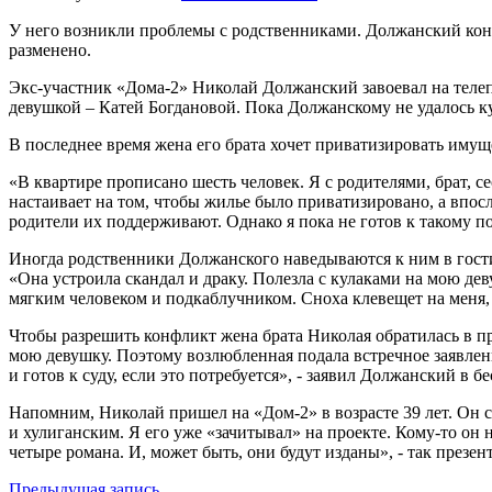
У него возникли проблемы с родственниками. Должанский конфл
разменено.
Экс-участник «Дома-2» Николай Должанский завоевал на телеп
девушкой – Катей Богдановой. Пока Должанскому не удалось к
В последнее время жена его брата хочет приватизировать иму
«В квартире прописано шесть человек. Я с родителями, брат, с
настаивает на том, чтобы жилье было приватизировано, а впос
родители их поддерживают. Однако я пока не готов к такому по
Иногда родственники Должанского наведываются к ним в гости 
«Она устроила скандал и драку. Полезла с кулаками на мою де
мягким человеком и подкаблучником. Сноха клевещет на меня, г
Чтобы разрешить конфликт жена брата Николая обратилась в п
мою девушку. Поэтому возлюбленная подала встречное заявление
и готов к суду, если это потребуется», - заявил Должанский в бе
Напомним, Николай пришел на «Дом-2» в возрасте 39 лет. Он 
и хулиганским. Я его уже «зачитывал» на проекте. Кому-то он 
четыре романа. И, может быть, они будут изданы», - так презен
Предыдущая запись