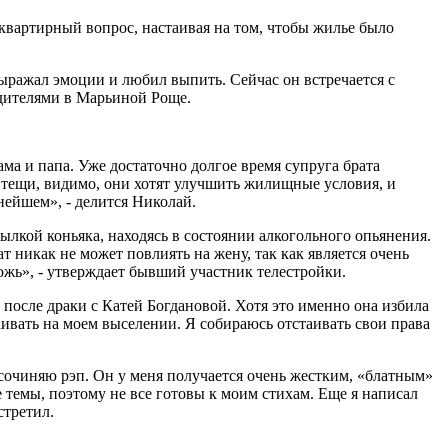
квартирный вопрос, настаивая на том, чтобы жилье было
ыражал эмоции и любил выпить. Сейчас он встречается с
одителями в Марьиной Роще.
ама и папа. Уже достаточно долгое время супруга брата
у тещи, видимо, они хотят улучшить жилищные условия, и
нейшем», - делится Николай.
ылкой коньяка, находясь в состоянии алкогольного опьянения.
 никак не может повлиять на жену, так как является очень
ложь», - утверждает бывший участник телестройки.
после драки с Катей Богдановой. Хотя это именно она избила
аивать на моем выселении. Я собираюсь отстаивать свои права
сочиняю рэп. Он у меня получается очень жестким, «блатным»
е темы, поэтому не все готовы к моим стихам. Еще я написал
стретил.