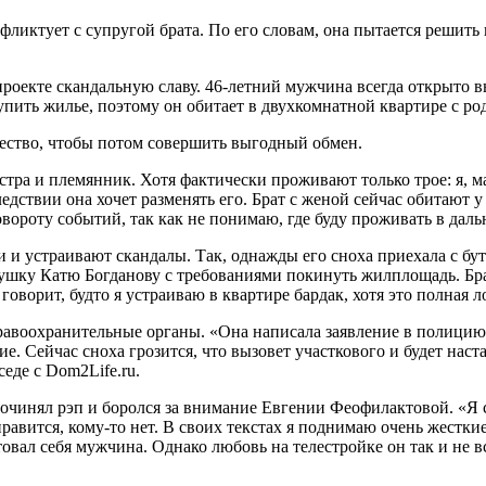
иктует с супругой брата. По его словам, она пытается решить 
роекте скандальную славу. 46-летний мужчина всегда открыто в
упить жилье, поэтому он обитает в двухкомнатной квартире с р
щество, чтобы потом совершить выгодный обмен.
естра и племянник. Хотя фактически проживают только трое: я, м
ледствии она хочет разменять его. Брат с женой сейчас обитают 
вороту событий, так как не понимаю, где буду проживать в даль
и устраивают скандалы. Так, однажды его сноха приехала с бут
вушку Катю Богданову с требованиями покинуть жилплощадь. Брат
оворит, будто я устраиваю в квартире бардак, хотя это полная 
равоохранительные органы. «Она написала заявление в полицию 
. Сейчас сноха грозится, что вызовет участкового и будет наст
седе с Dom2Life.ru.
сочинял рэп и боролся за внимание Евгении Феофилактовой. «Я 
нравится, кому-то нет. В своих текстах я поднимаю очень жестки
товал себя мужчина. Однако любовь на телестройке он так и не в