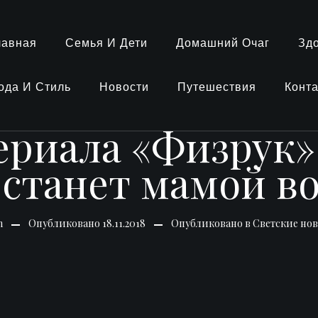
лавная
Семья И Дети
Домашний Очаг
Зд
ода И Стиль
Новости
Путешествия
Конт
сериала «Физрук»
станет мамой во
n
Опубликовано
18.11.2018
Опубликовано в
Светские но