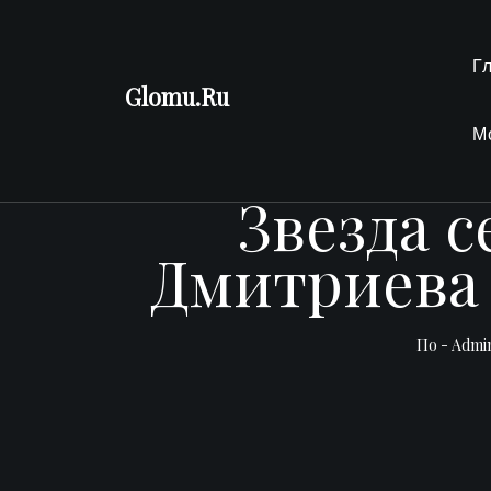
Перейти
к
Г
содержимому
Glomu.Ru
М
Звезда 
Дмитриева 
По -
Admi