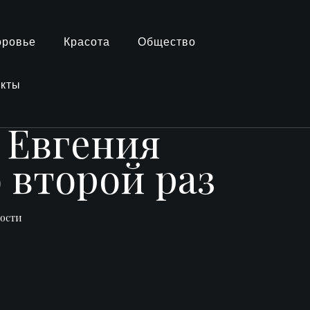
оровье
Красота
Общество
акты
 Евгения
 второй раз
вости