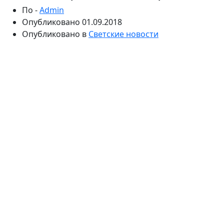
По -
Admin
Опубликовано
01.09.2018
Опубликовано в
Светские новости
Партнер Елены Прокловой по фильму, вышедшему
на экраны в 1968 году, сейчас с трудом помнит
съемки в картине. Но Александр Барский не может
забыть, какой капризной и задиристой была юная
актриса, уже тогда будучи одной из звезд советского
кино.
Фильм «Переходный возраст» о школьной дружбе,
первой влюбленности и памяти о великой
отечественной войне, которую так важно хранить
молодому поколению, вышел на экраны в 1968 году.