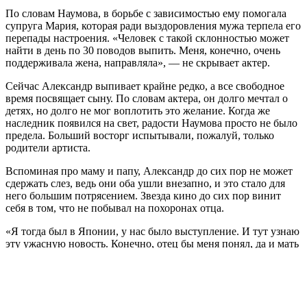
По словам Наумова, в борьбе с зависимостью ему помогала
супруга Мария, которая ради выздоровления мужа терпела его
перепады настроения. «Человек с такой склонностью может
найти в день по 30 поводов выпить. Меня, конечно, очень
поддерживала жена, направляла», — не скрывает актер.
Сейчас Александр выпивает крайне редко, а все свободное
время посвящает сыну. По словам актера, он долго мечтал о
детях, но долго не мог воплотить это желание. Когда же
наследник появился на свет, радости Наумова просто не было
предела. Больший восторг испытывали, пожалуй, только
родители артиста.
Вспоминая про маму и папу, Александр до сих пор не может
сдержать слез, ведь они оба ушли внезапно, и это стало для
него большим потрясением. Звезда кино до сих пор винит
себя в том, что не побывал на похоронах отца.
«Я тогда был в Японии, у нас было выступление. И тут узнаю
эту ужасную новость. Конечно, отец бы меня понял, да и мать
поняла. Я просто не мог вот так просто сорваться, сумел бы
прилететь домой только через три дня. Но я до сих пор
чувствую перед ним вину. Я ведь и фамилию отцовскую
сменил на более звучную», — не сдерживая эмоций
признается артист.