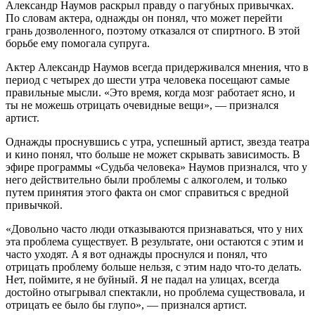
Александр Наумов раскрыл правду о пагубных привычках.
По словам актера, однажды он понял, что может перейти
грань дозволенного, поэтому отказался от спиртного. В этой
борьбе ему помогала супруга.
Актер Александр Наумов всегда придерживался мнения, что в
период с четырех до шести утра человека посещают самые
правильные мысли. «Это время, когда мозг работает ясно, и
ты не можешь отрицать очевидные вещи», — признался
артист.
Однажды проснувшись с утра, успешный артист, звезда театра
и кино понял, что больше не может скрывать зависимость. В
эфире программы «Судьба человека» Наумов признался, что у
него действительно были проблемы с алкоголем, и только
путем принятия этого факта он смог справиться с вредной
привычкой.
«Довольно часто люди отказываются признаваться, что у них
эта проблема существует. В результате, они остаются с этим и
часто уходят. А я вот однажды проснулся и понял, что
отрицать проблему больше нельзя, с этим надо что-то делать.
Нет, поймите, я не буйный. Я не падал на улицах, всегда
достойно отыгрывал спектакли, но проблема существовала, и
отрицать ее было бы глупо», — признался артист.