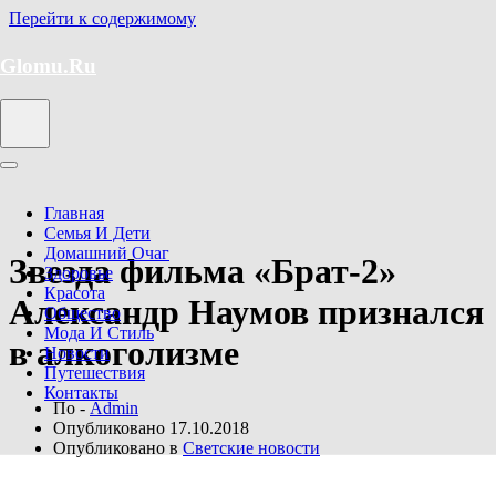
Перейти к содержимому
Glomu.Ru
Главная
Семья И Дети
Домашний Очаг
Звезда фильма «Брат-2»
Здоровье
Красота
Александр Наумов признался
Общество
Мода И Стиль
в алкоголизме
Новости
Путешествия
Контакты
По -
Admin
Опубликовано
17.10.2018
Опубликовано в
Светские новости