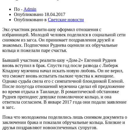
По -
Admin
Опубликовано
18.04.2017
Опубликовано в
Светские новости
Экс-участник реалити-шоу оформил отношения с
избранницей. Молодой человек поделился в социальной сети
снимком из загса. Он принимает поздравления друзей и
знакомых. Подписчики Руднева оценили их обручальные
кольца и пожелали паре счастья.
Бывший участник реалити-шоу «Дом-2» Евгений Руднев
вновь вступил в брак. Спустя год после развода с Либерж
Кпадону мужчина начал искать новую любовь. Он не верил,
что сможет вновь испытать пылкие чувства к женщине.
Однако судьба свела его с симпатичной блондинкой Еленой.
После полугода отношений мужчина сделал ей предложение
во время отдыха в Таиланде. В романтической обстановке
Руднев преподнес девушке помолвочное кольцо, и она
ответила согласием. В январе 2017 года они подали заявление
в загс.
Пока что молодожены поделились лишь снимком документа о
заключении брака и показали обручальные кольца. Близкие и
друзья поздравляют новоиспеченных супругов.