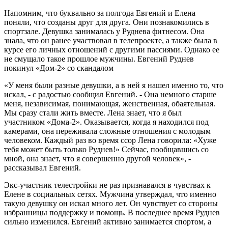
Напомним, что буквально за полгода Евгений и Елена
поняли, что созданы друг для друга. Они познакомились в
спортзале. Девушка занималась у Руднева фитнесом. Она
знала, что он ранее участвовал в телепроекте, а также была в
курсе его личных отношений с другими пассиями. Однако ее
не смущало такое прошлое мужчины. Евгений Руднев
покинул «Дом-2» со скандалом
«У меня были разные девушки, а в ней я нашел именно то, что
искал, - с радостью сообщил Евгений. - Она немного старше
меня, независимая, понимающая, женственная, обаятельная.
Мы сразу стали жить вместе. Лена знает, что я был
участником «Дома-2». Оказывается, когда я находился под
камерами, она переживала сложные отношения с молодым
человеком. Каждый раз во время ссор Лена говорила: «Хуже
тебя может быть только Руднев!» Сейчас, пообщавшись со
мной, она знает, что я совершенно другой человек», -
рассказывал Евгений.
Экс-участник телестройки не раз признавался в чувствах к
Елене в социальных сетях. Мужчина утверждал, что именно
такую девушку он искал много лет. Он чувствует со стороны
избранницы поддержку и помощь. В последнее время Руднев
сильно изменился. Евгений активно занимается спортом, а