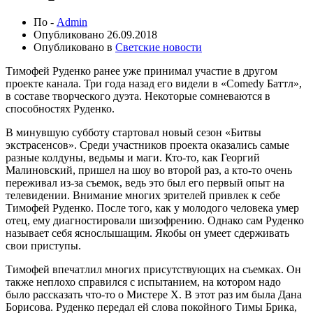
По -
Admin
Опубликовано
26.09.2018
Опубликовано в
Светские новости
Тимофей Руденко ранее уже принимал участие в другом
проекте канала. Три года назад его видели в «Comedy Баттл»,
в составе творческого дуэта. Некоторые сомневаются в
способностях Руденко.
В минувшую субботу стартовал новый сезон «Битвы
экстрасенсов». Среди участников проекта оказались самые
разные колдуны, ведьмы и маги. Кто-то, как Георгий
Малиновский, пришел на шоу во второй раз, а кто-то очень
переживал из-за съемок, ведь это был его первый опыт на
телевидении. Внимание многих зрителей привлек к себе
Тимофей Руденко. После того, как у молодого человека умер
отец, ему диагностировали шизофрению. Однако сам Руденко
называет себя яснослышащим. Якобы он умеет сдерживать
свои приступы.
Тимофей впечатлил многих присутствующих на съемках. Он
также неплохо справился с испытанием, на котором надо
было рассказать что-то о Мистере X. В этот раз им была Дана
Борисова. Руденко передал ей слова покойного Тимы Брика,