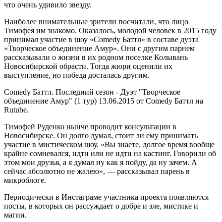
что очень удивило звезду.
Наиболее внимательные зрители посчитали, что лицо
Тимофея им знакомо. Оказалось, молодой человек в 2015 году
принимал участие в шоу «Comedy Баттл» в составе дуэта
«Творческое объединение Амур». Они с другим парнем
рассказывали о жизни в их родном поселке Колывань
Новосибирской обрасти. Тогда жюри оценили их
выступление, но победа досталась другим.
Comedy Баттл. Последний сезон - Дуэт "Творческое
объединение Амур" (1 тур) 13.06.2015 от Comedy Баттл на
Rutube.
Тимофей Руденко нынче проводит консультации в
Новосибирске. Он долго думал, стоит ли ему принимать
участие в мистическом шоу. «Вы знаете, долгое время вообще
крайне сомневался, идти или не идти на кастинг. Говорили об
этом мои друзья, а я думал ну как я пойду, да ну зачем. А
сейчас абсолютно не жалею», — рассказывал парень в
микроблоге.
Периодически в Инстаграме участника проекта появляются
посты, в которых он рассуждает о добре и зле, мистике и
магии.