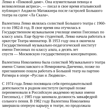
Левко в «Пиковой даме». Она изумительная певица и
великолепная актриса», — писал в свое время итальянский
публицист Анджело Матаккиера после гастролей Большого
театра на сцене «Ла Скала».
Валентина Левко являлась солисткой Большого театра с 1960-
го по 1982-й год. В свое время она отучилась в
Государственном музыкальном училище имени Гнесиных по
классу альта. Еще будучи студенткой, Левко начала работать в
оркестре Театра миниатюр. В 1953 году она в окончила
Государственный музыкально-педагогический институт
имени Гнесиных по классу альта, а десять лет
спустя — Московскую государственную консерваторию.
Валентина Николаевна была солисткой Музыкального театра
имени Станиславского и Немировича-Данченко, позже по
приглашению пошла работать в Большой театр на партию
Ратмира в опере «Руслан и Людмила».
С 1974 года Левко посвящала себя преподавательской
деятельности в родном институте (который позже
переименовали в Российскую академию музыки имени
Гнесиных), с 1985 года занимала должность завкафедрой
сольного пения. В 1982 году Валентина Николаевна
завершила оперную карьеру в театре, но продолжала