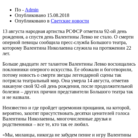
По -
Admin
Опубликовано
15.08.2018
Опубликовано в
Светские новости
13 августа народная артистка РСФСР отметила 92-ой день
рождения, а спустя день Валентины Левко не стало. О смерти
оперной певицы сообщила пресс-служба Большого театра,
которому Валентина Николаевна служила на протяжении 22
лет.
Больше двадцати лет талантом Валентины Левко восхищались
поклонники оперного искусства. Ее обожали и боготворили,
потому новость о смерти звезды легендарной сцены так
потрясла театральный мир. Она умерла 14 августа, отметив
накануне свой 92-ой день рождения, после продолжительной
болезни – других причин представители Большого театра так
и не назвали.
Неизвестно и где пройдет церемония прощания, на которой,
вероятно, захотят присутствовать десятки ценителей голоса
Валентины Николаевны, многочисленные друзья и
родственники – все те, кто так ее любил.
«Мы, миланцы, никогда не забудем пение и игру Валентины