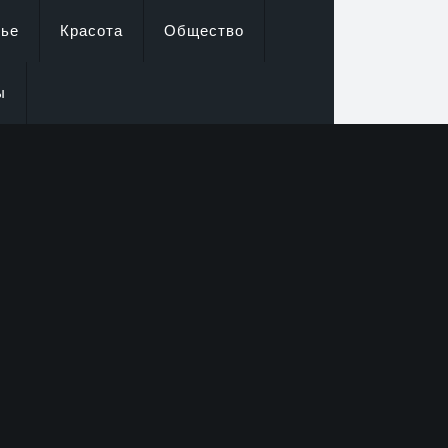
вье
Красота
Общество
ы