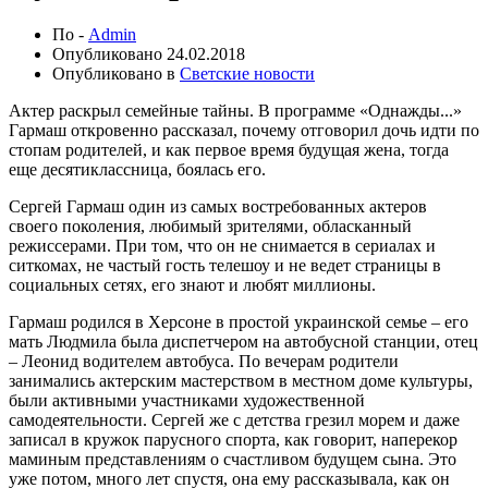
По -
Admin
Опубликовано
24.02.2018
Опубликовано в
Светские новости
Актер раскрыл семейные тайны. В программе «Однажды...»
Гармаш откровенно рассказал, почему отговорил дочь идти по
стопам родителей, и как первое время будущая жена, тогда
еще десятиклассница, боялась его.
Сергей Гармаш один из самых востребованных актеров
своего поколения, любимый зрителями, обласканный
режиссерами. При том, что он не снимается в сериалах и
ситкомах, не частый гость телешоу и не ведет страницы в
социальных сетях, его знают и любят миллионы.
Гармаш родился в Херсоне в простой украинской семье – его
мать Людмила была диспетчером на автобусной станции, отец
– Леонид водителем автобуса. По вечерам родители
занимались актерским мастерством в местном доме культуры,
были активными участниками художественной
самодеятельности. Сергей же с детства грезил морем и даже
записал в кружок парусного спорта, как говорит, наперекор
маминым представлениям о счастливом будущем сына. Это
уже потом, много лет спустя, она ему рассказывала, как он