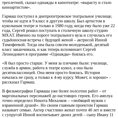
трехлетний, сказал однажды в кинотеатре: «вырасту и стало
киноартистом».
Гармаш поступил в днепропетровское театральное училище,
чтобы не идти в 9 класс в другую школу. Был артистом в
кукольным театре и только в 1980 году, когда ему было уже 22
года, Сергей решил поступать в столичную школу-студию
МХАТ. Именно на пороге театрального вуза и случилась его
судьбоносная встреча с будущей женой – актрисой Инной
Тимофеевой. Тогда она была совсем молоденькой, десятый
класс заканчивала, и как теперь вспоминает Сергей
Леонидович в программе «Однажды» боялась его.
«Я был просто старше. У меня за плечами были: училище,
служба в армии, работа в театре кукол, а она была
десятиклассницей. Она меня просто боялась. История
началась не сразу, а только к 4-му курсу. Может, и хорошо» -
рассказал Гармаш.
В фильмографии Гармаша уже более полсотни работ – от
маргинальных персонажей до настоящих героев. Его амплуа
точно определил Никита Михалков – «любящий мужик с
израненной душой». Но своим главным проектом Гармаш
называет семью. Актер счастливо женат почти 40 лет и вместе
с супругой Инной воспитывает двоих детей – сыну Ивану 11