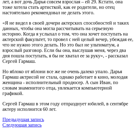
лет, а вот дочь Дарья совсем взрослая – ей 29. Кстати, она
тоже хотела стать артисткой, как ее родители, но отец
настоятельно рекомендовал не делать этого.
«Я не видел в своей дочери актерских способностей и таких
данных, чтобы она могла рассчитывать на серьезную
историю. Когда я услыхал о том, что она хочет поступать на
актерский факультет, то провел с ней целый вечер, убеждая ее,
что не нужно этого делать. Но это был не ультиматум, а
взрослый разговор. Если бы она, выслушав меня, через два
дня пошла поступать, я бы не хватал ее за руку», - рассказал
Сергей Гармаш.
Но яблоко от яблони все же не очень далеко упало. Дарья
Гармаш актрисой не стала, однако работает в кино, молодая
женщина - исполнительный продюсер. А сын Иван, по
словам знаменитого отца, увлекается компьютерной
графикой.
Сергей Гармаш в этом году отпразднует юбилей, в сентябре
актеру исполнится 60 лет.
Предыдущая запись
Следующая запись