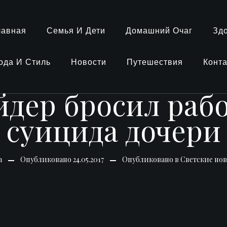
лавная
Семья И Дети
Домашний Очаг
Зд
ода И Стиль
Новости
Путешествия
Конт
йдер бросил рабо
суицида дочери
n
Опубликовано
24.05.2017
Опубликовано в
Светские но