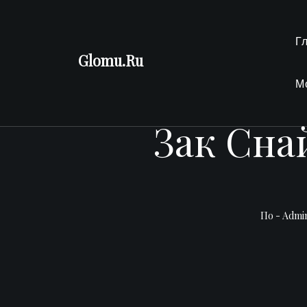
Перейти
к
Г
содержимому
Glomu.Ru
М
Зак Сна
По -
Admi