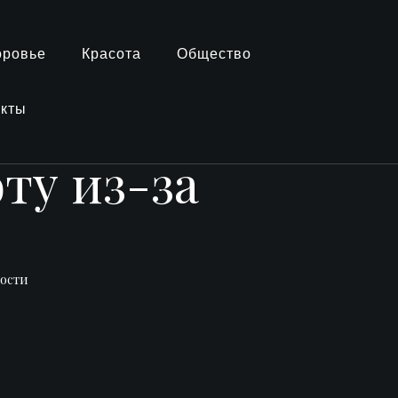
оровье
Красота
Общество
акты
ту из-за
вости