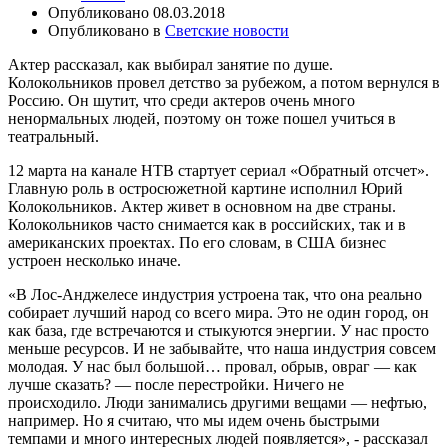
Опубликовано
08.03.2018
Опубликовано в
Светские новости
Актер рассказал, как выбирал занятие по душе.
Колокольников провел детство за рубежом, а потом вернулся в
Россию. Он шутит, что среди актеров очень много
ненормальных людей, поэтому он тоже пошел учиться в
театральный.
12 марта на канале НТВ стартует сериал «Обратный отсчет».
Главную роль в остросюжетной картине исполнил Юрий
Колокольников. Актер живет в основном на две страны.
Колокольников часто снимается как в российских, так и в
американских проектах. По его словам, в США бизнес
устроен несколько иначе.
«В Лос-Анджелесе индустрия устроена так, что она реально
собирает лучший народ со всего мира. Это не один город, он
как база, где встречаются и стыкуются энергии. У нас просто
меньше ресурсов. И не забывайте, что наша индустрия совсем
молодая. У нас был большой… провал, обрыв, овраг — как
лучше сказать? — после перестройки. Ничего не
происходило. Люди занимались другими вещами — нефтью,
например. Но я считаю, что мы идем очень быстрыми
темпами и много интересных людей появляется», - рассказал