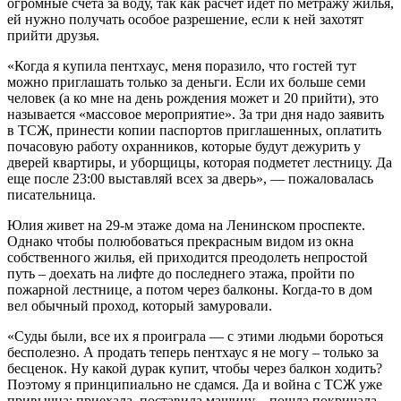
огромные счета за воду, так как расчет идет по метражу жилья,
ей нужно получать особое разрешение, если к ней захотят
прийти друзья.
«Когда я купила пентхаус, меня поразило, что гостей тут
можно приглашать только за деньги. Если их больше семи
человек (а ко мне на день рождения может и 20 прийти), это
называется «массовое мероприятие». За три дня надо заявить
в ТСЖ, принести копии паспортов приглашенных, оплатить
почасовую работу охранников, которые будут дежурить у
дверей квартиры, и уборщицы, которая подметет лестницу. Да
еще после 23:00 выставляй всех за дверь», — пожаловалась
писательница.
Юлия живет на 29-м этаже дома на Ленинском проспекте.
Однако чтобы полюбоваться прекрасным видом из окна
собственного жилья, ей приходится преодолеть непростой
путь – доехать на лифте до последнего этажа, пройти по
пожарной лестнице, а потом через балконы. Когда-то в дом
вел обычный проход, который замуровали.
«Суды были, все их я проиграла — с этими людьми бороться
бесполезно. А продать теперь пентхаус я не могу – только за
бесценок. Ну какой дурак купит, чтобы через балкон ходить?
Поэтому я принципиально не сдамся. Да и война с ТСЖ уже
привычна: приехала, поставила машину – пошла покричала.