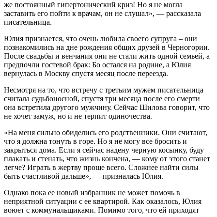
же постоянный гипертонический криз! Но я не могла
заставить его пойти к врачам, он не слушал», — рассказала
писательница.
Юлия признается, что очень любила своего супруга – они
познакомились на дне рождения общих друзей в Черногории.
После свадьбы и венчания они не стали жить одной семьей, а
предпочли гостевой брак: Бо остался на родине, а Юлия
вернулась в Москву спустя месяц после переезда.
Несмотря на то, что встречу с третьим мужем писательница
считала судьбоносной, спустя три месяца после его смерти
она встретила другого мужчину. Сейчас Шилова говорит, что
не хочет замуж, но и не терпит одиночества.
«На меня сильно обиделись его родственники. Они считают,
что я должна тонуть в горе. Но я не могу все бросить и
закрыться дома. Если я сейчас надену черную косынку, буду
плакать и стенать, что жизнь кончена, — кому от этого станет
легче? Играть в жертву проще всего. Сложнее найти силы
быть счастливой дальше», — призналась Юлия.
Однако пока ее новый избранник не может помочь в
неприятной ситуации с ее квартирой. Как оказалось, Юлия
воюет с коммунальщиками. Помимо того, что ей приходят