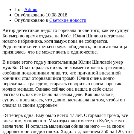
По -
Admin
Опубликовано
10.08.2018
Опубликовано в
Светские новости
Автор детективов недолго горевала после того, как ее супруг
Бо умер во время отдыха на Кубе. Юлия Шилова встретила
нового избранника, хотя замуж пока не собирается.
Родственники ее третьего мужа обиделись, но писательница
призналась, что не может жить в одиночестве.
В начале этого года у писательницы Юлии Шиловой умер
муж Бо. Она старалась никак не комментировать трагедию,
сообщив поклонникам лишь то, что причиной внезапной
кончины стал оторвавшийся тромб. Юлия очень долго
переживала трагедию, стараясь говорить о своем горе как
можно меньше. Однако сейчас она нашла в себе силы
рассказать, как все было на самом деле. Как оказалось,
супруга призналась, что давно настаивала на том, чтобы он
следил за своим здоровьем.
«Я теперь одна. Ему было всего 47 лет. Оторвался тромб, все
внезапно, мгновенно. Мы отдыхали вместе на Кубе, я сама
везла тело. И осталась маленькая обида на него — за своим
здоровьем он следил плохо. Ходил с давлением 250 на 120, это