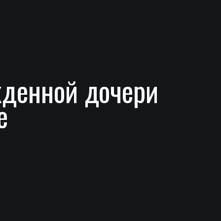
жденной дочери
е