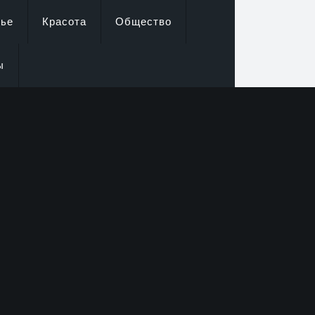
вье
Красота
Общество
ы