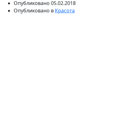
Опубликовано
05.02.2018
Опубликовано в
Красота
Конфликты с учителями чем дальше, тем чаще
"разруливают" не подростки, которых принято
считать инфантильными, а их родители. Но в книге
"Утешный мир" Екатерины Мурашовой есть история,
когда из ситуации "придирается учитель" подросток
вышел сам (ну, с помощью психолога,
конечно) —
с пользой для самооценки и для счастливого
будущего вообще.
Девочку Тасю мне почему-то было жалко с самого