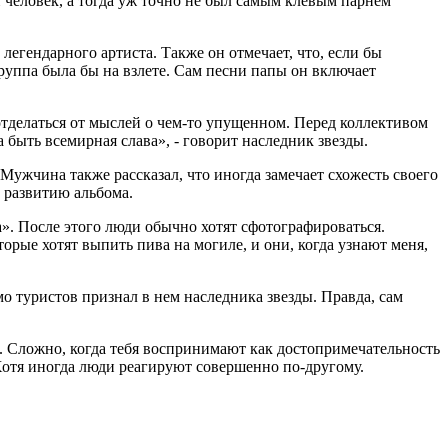
й человек, а тогда уж точно не был самым клевым парнем
 легендарного артиста. Также он отмечает, что, если бы
руппа была бы на взлете. Сам песни папы он включает
 отделаться от мыслей о чем-то упущенном. Перед коллективом
 быть всемирная слава», - говорит наследник звезды.
Мужчина также рассказал, что иногда замечает схожесть своего
 развитию альбома.
». После этого люди обычно хотят сфотографироваться.
торые хотят выпить пива на могиле, и они, когда узнают меня,
мо туристов признал в нем наследника звезды. Правда, сам
ль. Сложно, когда тебя воспринимают как достопримечательность
 Хотя иногда люди реагируют совершенно по-другому.