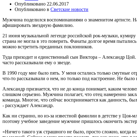
Опубликовано
22.06.2017
Опубликовано в
Светские новости
Мужчина поделился воспоминаниями о знаменитом артисте. Насл
афишировать звездную фамилию.
21 июня музыкальной легенде российской рок-музыки, кумиру м
страна не могла в это поверить. Фанаты долгое время пыталис
можно встретить преданных поклонников.
Туда приходит и единственный сын Виктора – Александр Цой. В
часто рассказывали ему о звезде.
В 1990 году мне было пять. У меня остались только смутные 
что-то рассказывали о нем, но только под настроение. Не был
Александр признается, что не до конца понимает, каким чело
слишком серьезно. Мужчина полагает, что отец намеренно закл
команда. Многое, что сейчас воспринимается как данность, был
- рассуждает Александр.
Как ни странно, но из-за известной фамилии в детстве у Цоя
поэтому учебное заведение мужчине пришлось окончить эксте
«Ничего такого уж страшного не было, просто сложно, когда все