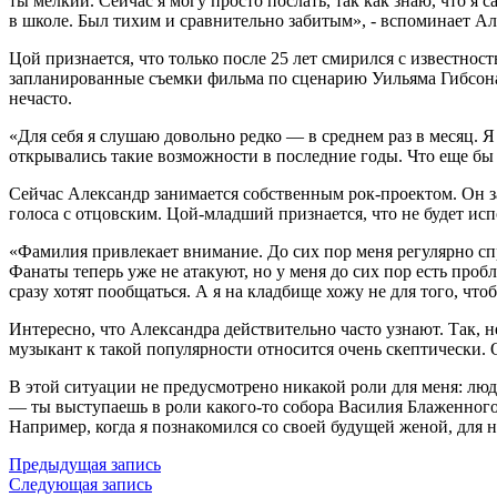
ты мелкий. Сейчас я могу просто послать, так как знаю, что я
в школе. Был тихим и сравнительно забитым», - вспоминает А
Цой признается, что только после 25 лет смирился с известность
запланированные съемки фильма по сценарию Уильяма Гибсона,
нечасто.
«Для себя я слушаю довольно редко — в среднем раз в месяц. 
открывались такие возможности в последние годы. Что еще бы м
Сейчас Александр занимается собственным рок-проектом. Он зап
голоса с отцовским. Цой-младший признается, что не будет и
«Фамилия привлекает внимание. До сих пор меня регулярно спр
Фанаты теперь уже не атакуют, но у меня до сих пор есть пробл
сразу хотят пообщаться. А я на кладбище хожу не для того, что
Интересно, что Александра действительно часто узнают. Так, н
музыкант к такой популярности относится очень скептически. 
В этой ситуации не предусмотрено никакой роли для меня: люди
— ты выступаешь в роли какого-то собора Василия Блаженного.
Например, когда я познакомился со своей будущей женой, для н
Предыдущая запись
Следующая запись