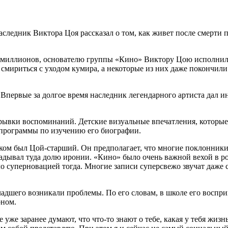
едник Виктора Цоя рассказал о том, как живет после смерти па
иллионов, основателю группы «Кино» Виктору Цою исполнилось б
ь смириться с уходом кумира, а некоторые из них даже покончил
первые за долгое время наследник легендарного артиста дал инт
отрывки воспоминаний. Детские визуальные впечатления, которы
о программы по изучению его биографии.
веком был Цой-старший. Он предполагает, что многие поклонник
адывал туда долю иронии. «Кино» было очень важной вехой в ро
о суперновацией тогда. Многие записи суперсвежо звучат даже се
-младшего возникали проблемы. По его словам, в школе его восп
рном.
 уже заранее думают, что что-то знают о тебе, какая у тебя жизн