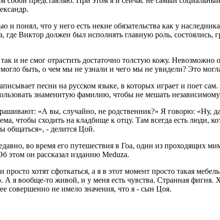
 сам собой представляю. При этом я и сейчас не самый социальны
лександр.
ю и понял, что у него есть некие обязательства как у наследника
 где Виктор должен был исполнять главную роль, состоялись, г
Я так и не смог отрастить достаточно толстую кожу. Невозможно
огло быть, о чем мы не узнали и чего мы не увидели? Это могла
исывает песни на русском языке, в которых играет и поет сам. 
спользовать знаменитую фамилию, чтобы не мешать независимому
ашивают: «А вы, случайно, не родственник?» Я говорю: «Ну, да
ема, чтобы сходить на кладбище к отцу. Там всегда есть люди, ко
бы общаться», - делится Цой.
едавно, во время его путешествия в Гоа, один из проходящих ми
Об этом он рассказал изданию Meduza.
 просто хотят сфоткаться, а я в этот момент просто такая мебе
 А я вообще-то живой, и у меня есть чувства. Странная фигня.
ее совершенно не имело значения, что я - сын Цоя.