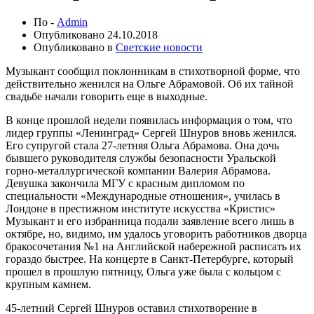
По -
Admin
Опубликовано
24.10.2018
Опубликовано в
Светские новости
Музыкант сообщил поклонникам в стихотворной форме, что
действительно женился на Ольге Абрамовой. Об их тайной
свадьбе начали говорить еще в выходные.
В конце прошлой недели появилась информация о том, что
лидер группы «Ленинград» Сергей Шнуров вновь женился.
Его супругой стала 27-летняя Ольга Абрамова. Она дочь
бывшего руководителя службы безопасности Уральской
горно-металлургической компании Валерия Абрамова.
Девушка закончила МГУ с красным дипломом по
специальности «Международные отношения», училась в
Лондоне в престижном институте искусства «Кристис»
Музыкант и его избранница подали заявление всего лишь в
октябре, но, видимо, им удалось уговорить работников дворца
бракосочетания №1 на Английской набережной расписать их
гораздо быстрее. На концерте в Санкт-Петербурге, который
прошел в прошлую пятницу, Ольга уже была с кольцом с
крупным камнем.
45-летний Сергей Шнуров оставил стихотворение в