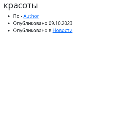
красоты
По -
Author
Опубликовано
09.10.2023
Опубликовано в
Новости
В последние годы корейские тенденции красоты
покорили мир: от инновационных процедур ухода за
кожей до безупречного цвета лица. Среди секретов
корейской красоты лежит менее известная
жемчужина – корейские филлеры для лица. Эти
эстетические процедуры завоевали огромную
популярность не только в Корее, но и во всем мире,
поскольку они обещают подчеркнуть естественную
красоту с помощью тонкости и утонченности. В этой