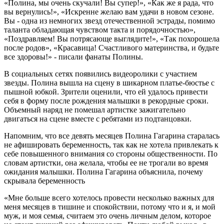
«Полина, мы очень скучали! Вы супер!», «Как же я рада, что
вы вернулись!», «Искренне желаю вам удачи в новом сезоне.
Вы - одна из немногих звезд отечественной эстрады, помимо
таланта обладающая чувством такта и порядочностью»,
«Поздравляем! Вы потрясающе выглядите!», «Так похорошела
после родов», «Красавица! Счастливого материнства, и будьте
все здоровы!» - писали фанаты Полины.
В социальных сетях появились видеоролики с участием
звезды. Полина вышла на сцену в шикарном платье-бюстье с
пышной юбкой. Зрители оценили, что ей удалось привести
себя в форму после рождения малышки в рекордные сроки.
Объемный наряд не помешал артистке зажигательно
двигаться на сцене вместе с ребятами из подтанцовки.
Напомним, что все девять месяцев Полина Гагарина старалась
не афишировать беременность, так как не хотела привлекать к
себе повышенного внимания со стороны общественности. По
словам артистки, она желала, чтобы ее не трогали во время
ожидания малышки. Полина Гагарина объяснила, почему
скрывала беременность
«Мне больше всего хотелось провести несколько важных для
меня месяцев в тишине и спокойствии, потому что и я, и мой
муж, и моя семья, считаем это очень личным делом, которое