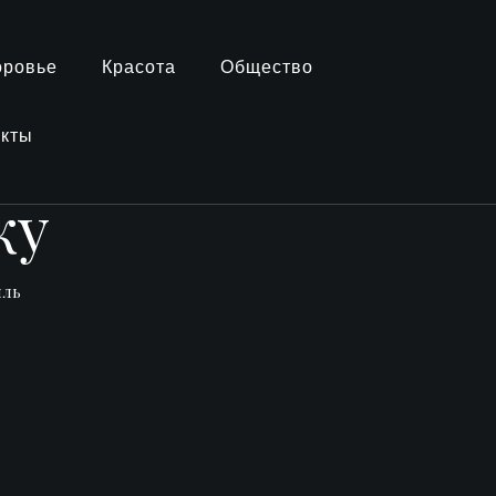
оровье
Красота
Общество
акты
ку
иль