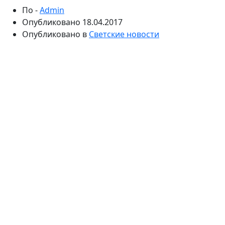
По -
Admin
Опубликовано
18.04.2017
Опубликовано в
Светские новости
Фанаты Криштиану Роналду осмеяли скульптуру,
установленную в его честь, а за Светлану Хоркину
позировала сестра. Ко Дню памятника, 18 апреля,
«СтарХит» собрал истории знаменитостей, которым
посвятили монументы.
РАЗВЕ НЕ ПОХОЖ?
ПАМЯТНИК КРИШТИАНУ РОНАЛДУ НАПОМИНАЕТ
РИСУНОК ШАРЖИСТА