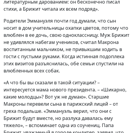
литературным дарованием: он бесконечно писал
стихи, а Брижит читала их всем подряд».
Родители Эммануэля почти год думали, что сын
носит в дом учительницы охапки цветов, потому что
влюблен в ее дочь, свою одноклассницу. Муж Брижит
не удивлялся набегам учеников, считал Макрона
воспитанным мальчиком, не привыкшим ходить в
гости с пустыми руками. Когда истинная подоплека
этих визитов разъяснилась, обе семьи спустили на
влюбленных всех собак.
«А что бы вы сказали в такой ситуации? –
интересуется мама нового президента. – «Шикарно,
какие молодцы»? Вот уж не думаю». Старшие
Макроны перевели сына в парижский лицей – от
греха подальше. «Эммануэль верил, что они с
Брижит будут вместе, но разлука давалась ему
тяжело», – вспоминает одна из соучениц. Папа
Брижит, уважаемый в городе кондитер, заявил, что