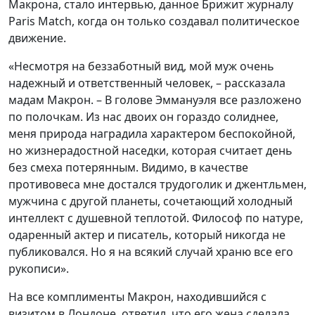
Макрона, стало интервью, данное Брижит журналу
Paris Match, когда он только создавал политическое
движение.
«Несмотря на беззаботный вид, мой муж очень
надежный и ответственный человек, – рассказала
мадам Макрон. – В голове Эммануэля все разложено
по полочкам. Из нас двоих он гораздо солиднее,
меня природа наградила характером беспокойной,
но жизнерадостной наседки, которая считает день
без смеха потерянным. Видимо, в качестве
противовеса мне достался трудоголик и джентльмен,
мужчина с другой планеты, сочетающий холодный
интеллект с душевной теплотой. Философ по натуре,
одаренный актер и писатель, который никогда не
публиковался. Но я на всякий случай храню все его
рукописи».
На все комплименты Макрон, находившийся с
визитом в Лондоне, ответил, что его жена сделала