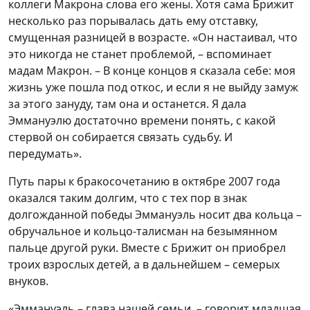
коллеги Макрона слова его жены. Хотя сама Брижит
несколько раз порывалась дать ему отставку,
смущенная разницей в возрасте. «Он настаивал, что
это никогда не станет проблемой, – вспоминает
мадам Макрон. – В конце концов я сказала себе: моя
жизнь уже пошла под откос, и если я не выйду замуж
за этого зануду, там она и останется. Я дала
Эммануэлю достаточно времени понять, с какой
стервой он собирается связать судьбу. И
передумать».
Путь пары к бракосочетанию в октябре 2007 года
оказался таким долгим, что с тех пор в знак
долгожданной победы Эммануэль носит два кольца –
обручальное и кольцо-талисман на безымянном
пальце другой руки. Вместе с Брижит он приобрел
троих взрослых детей, а в дальнейшем – семерых
внуков.
«Эммануэль – глава нашей семьи, – говорит младшая