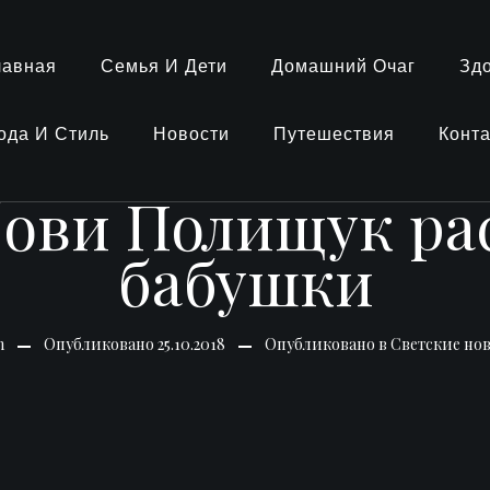
лавная
Семья И Дети
Домашний Очаг
Зд
ода И Стиль
Новости
Путешествия
Конт
ови Полищук ра
бабушки
n
Опубликовано
25.10.2018
Опубликовано в
Светские но