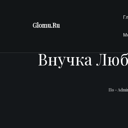
Перейти
к
Г
содержимому
Glomu.Ru
М
Внучка Люб
По -
Admi