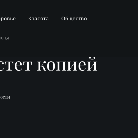
оровье
Красота
Общество
акты
стет копией
вости