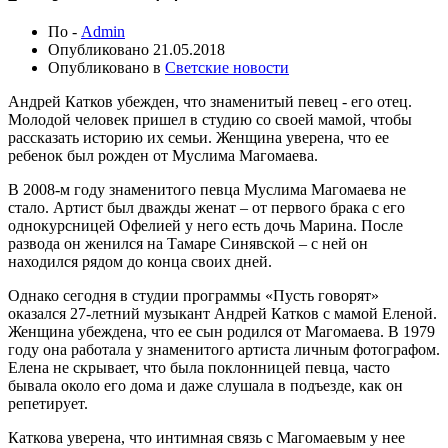
По -
Admin
Опубликовано
21.05.2018
Опубликовано в
Светские новости
Андрей Катков убежден, что знаменитый певец - его отец.
Молодой человек пришел в студию со своей мамой, чтобы
рассказать историю их семьи. Женщина уверена, что ее
ребенок был рожден от Муслима Магомаева.
В 2008-м году знаменитого певца Муслима Магомаева не
стало. Артист был дважды женат – от первого брака с его
однокурсницей Офелией у него есть дочь Марина. После
развода он женился на Тамаре Синявской – с ней он
находился рядом до конца своих дней.
Однако сегодня в студии программы «Пусть говорят»
оказался 27-летний музыкант Андрей Катков с мамой Еленой.
Женщина убеждена, что ее сын родился от Магомаева. В 1979
году она работала у знаменитого артиста личным фотографом.
Елена не скрывает, что была поклонницей певца, часто
бывала около его дома и даже слушала в подъезде, как он
репетирует.
Каткова уверена, что интимная связь с Магомаевым у нее