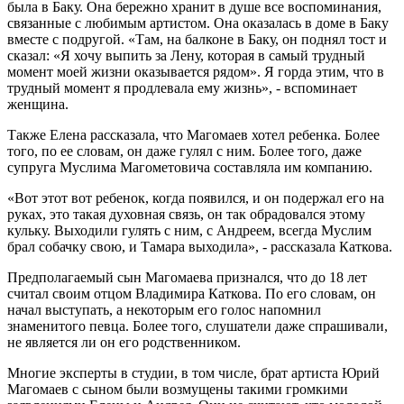
была в Баку. Она бережно хранит в душе все воспоминания,
связанные с любимым артистом. Она оказалась в доме в Баку
вместе с подругой. «Там, на балконе в Баку, он поднял тост и
сказал: «Я хочу выпить за Лену, которая в самый трудный
момент моей жизни оказывается рядом». Я горда этим, что в
трудный момент я продлевала ему жизнь», - вспоминает
женщина.
Также Елена рассказала, что Магомаев хотел ребенка. Более
того, по ее словам, он даже гулял с ним. Более того, даже
супруга Муслима Магометовича составляла им компанию.
«Вот этот вот ребенок, когда появился, и он подержал его на
руках, это такая духовная связь, он так обрадовался этому
кульку. Выходили гулять с ним, с Андреем, всегда Муслим
брал собачку свою, и Тамара выходила», - рассказала Каткова.
Предполагаемый сын Магомаева признался, что до 18 лет
считал своим отцом Владимира Каткова. По его словам, он
начал выступать, а некоторым его голос напомнил
знаменитого певца. Более того, слушатели даже спрашивали,
не является ли он его родственником.
Многие эксперты в студии, в том числе, брат артиста Юрий
Магомаев с сыном были возмущены такими громкими