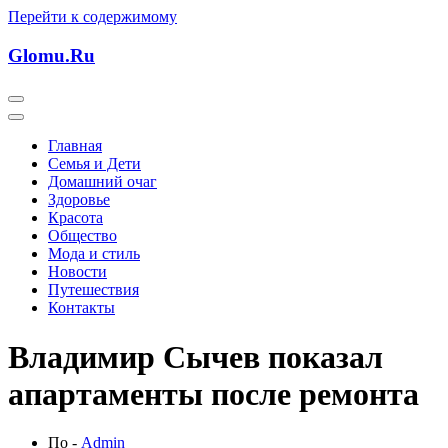
Перейти к содержимому
Glomu.Ru
Главная
Семья и Дети
Домашний очаг
Здоровье
Красота
Общество
Мода и стиль
Новости
Путешествия
Контакты
Владимир Сычев показал
апартаменты после ремонта
По -
Admin