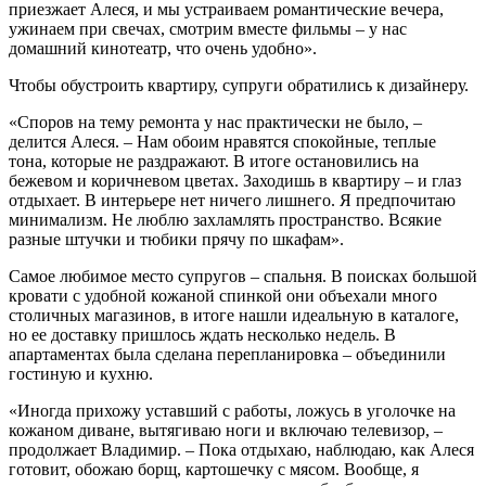
приезжает Алеся, и мы устраиваем романтические вечера,
ужинаем при свечах, смотрим вместе фильмы – у нас
домашний кинотеатр, что очень удобно».
Чтобы обустроить квартиру, супруги обратились к дизайнеру.
«Споров на тему ремонта у нас практически не было, –
делится Алеся. – Нам обоим нравятся спокойные, теплые
тона, которые не раздражают. В итоге остановились на
бежевом и коричневом цветах. Заходишь в квартиру – и глаз
отдыхает. В интерьере нет ничего лишнего. Я предпочитаю
минимализм. Не люблю захламлять пространство. Всякие
разные штучки и тюбики прячу по шкафам».
Самое любимое место супругов – спальня. В поисках большой
кровати с удобной кожаной спинкой они объехали много
столичных магазинов, в итоге нашли идеальную в каталоге,
но ее доставку пришлось ждать несколько недель. В
апартаментах была сделана перепланировка – объединили
гостиную и кухню.
«Иногда прихожу уставший с работы, ложусь в уголочке на
кожаном диване, вытягиваю ноги и включаю телевизор, –
продолжает Владимир. – Пока отдыхаю, наблюдаю, как Алеся
готовит, обожаю борщ, картошечку с мясом. Вообще, я