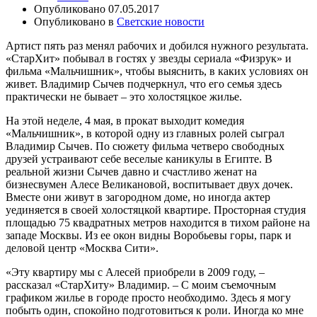
Опубликовано
07.05.2017
Опубликовано в
Светские новости
Артист пять раз менял рабочих и добился нужного результата.
«СтарХит» побывал в гостях у звезды сериала «Физрук» и
фильма «Мальчишник», чтобы выяснить, в каких условиях он
живет. Владимир Сычев подчеркнул, что его семья здесь
практически не бывает – это холостяцкое жилье.
На этой неделе, 4 мая, в прокат выходит комедия
«Мальчишник», в которой одну из главных ролей сыграл
Владимир Сычев. По сюжету фильма четверо свободных
друзей устраивают себе веселые каникулы в Египте. В
реальной жизни Сычев давно и счастливо женат на
бизнесвумен Алесе Великановой, воспитывает двух дочек.
Вместе они живут в загородном доме, но иногда актер
уединяется в своей холостяцкой квартире. Просторная студия
площадью 75 квадратных метров находится в тихом районе на
западе Москвы. Из ее окон видны Воробьевы горы, парк и
деловой центр «Москва Сити».
«Эту квартиру мы с Алесей приобрели в 2009 году, –
рассказал «СтарХиту» Владимир. – С моим съемочным
графиком жилье в городе просто необходимо. Здесь я могу
побыть один, спокойно подготовиться к роли. Иногда ко мне