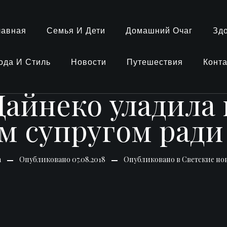
лавная
Семья И Дети
Домашний Очаг
Зд
ода И Стиль
Новости
Путешествия
Конт
айнеко уладила
 супругом ради
n
Опубликовано
07.08.2018
Опубликовано в
Светские но