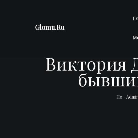
Перейти
к
Г
содержимому
Glomu.Ru
М
Виктория Д
бывшим
По -
Admi