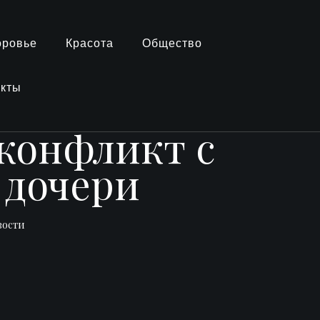
оровье
Красота
Общество
акты
 конфликт с
 дочери
вости