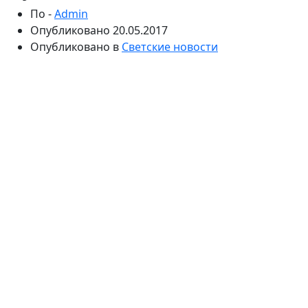
По -
Admin
Опубликовано
20.05.2017
Опубликовано в
Светские новости
Артистка рассказала об отношениях с любимым
супругом. По признанию Вики Цыгановой, бывают
моменты, когда она ссорится с второй половинкой.
Кроме того, знаменитость поведала о том, по какой
причине она редко становится гостьей телешоу.
В последние несколько лет звезда 90-х Вика
Цыганова крайне редко появляется в эфире
телепередач. Тем не менее певица продолжает
выступать с концертами, на радость своим
многочисленным поклонникам. Звезду во всем