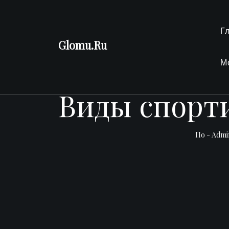
Перейти
к
Г
содержимому
Glomu.Ru
М
Виды спорт
По -
Admi