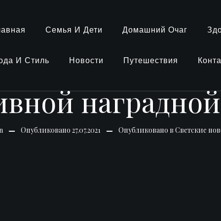
лавная
Семья И Дети
Домашний Очаг
Зд
ода И Стиль
Новости
Путешествия
Конт
ивной наградной
n
Опубликовано
27.07.2021
Опубликовано в
Светские нов