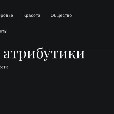
оровье
Красота
Общество
акты
 атрибутики
ости