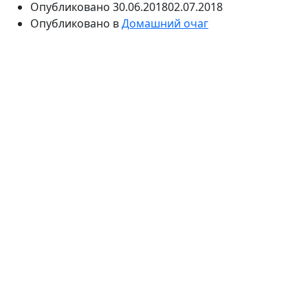
Опубликовано
30.06.2018
02.07.2018
Опубликовано в
Домашний очаг
Еще с детства многим знакомо приятное ощущение
от укутывания в полотенце после ванны. Мамы
бережно относились к этому вопросу и подбирали
мягкие материалы. Современный текстильный
рынок так широк и разнообразен, что порой тяжело
сделать выбор. Качественные махровые полотенца,
как на сайте
http://avictory.ru/mahrovye-izdelija
,
подарят возможность снова очутиться в
беззаботном детстве.
Виды махровых полотенец