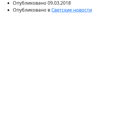
Опубликовано
09.03.2018
Опубликовано в
Светские новости
«СтарХит» узнал о последних новинках в мире
маникюра и педикюра. С приходом нового сезона
специалист рассказала о том, какие тренды в цветах
и форме ногтей будут актуальный в грядущем
сезоне.
Маникюр уже давно стал отдельным аксессуаром.
Именно на ногтях можно воплотить все самые
смелые фантазии, если вы, например, пока не
решаетесь на яркие цвета в одежде. Мастер по
маникюру Мария Долбинева рассказала о модных
тенденциях этого сезона.