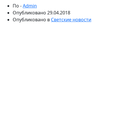
По -
Admin
Опубликовано
29.04.2018
Опубликовано в
Светские новости
Астролог поддалась модному веянию. Василиса
Володина призналась, что таможенники бывают
очень удивлены, когда видят ее паспортные данные.
Однако ведущая не стремится менять документы.
Астролог Василиса Володина стала популярной
благодаря программе «Давай поженимся». Она
изучала даты рождения героев, которые мечтали
обрести счастье в личной жизни. Благодаря ее
советам мужчины и женщины понимали, кто именно
им подходит больше, а с кем их жизнь будет