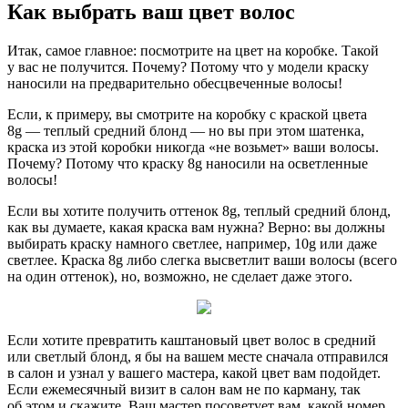
Как выбрать ваш цвет волос
Итак, самое главное: посмотрите на цвет на коробке. Такой
у вас не получится. Почему? Потому что у модели краску
наносили на предварительно обесцвеченные волосы!
Если, к примеру, вы смотрите на коробку с краской цвета
8g — теплый средний блонд — но вы при этом шатенка,
краска из этой коробки никогда «не возьмет» ваши волосы.
Почему? Потому что краску 8g наносили на осветленные
волосы!
Если вы хотите получить оттенок 8g, теплый средний блонд,
как вы думаете, какая краска вам нужна? Верно: вы должны
выбирать краску намного светлее, например, 10g или даже
светлее. Краска 8g либо слегка высветлит ваши волосы (всего
на один оттенок), но, возможно, не сделает даже этого.
Если хотите превратить каштановый цвет волос в средний
или светлый блонд, я бы на вашем месте сначала отправился
в салон и узнал у вашего мастера, какой цвет вам подойдет.
Если ежемесячный визит в салон вам не по карману, так
об этом и скажите. Ваш мастер посоветует вам, какой номер