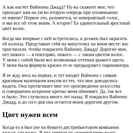
А как насчет Вайноны Джадд? Ну-ка скажите мне, что
приходит вам на ум во вторую очередь при упоминании
ее имени? Первое это, разумеется, ее невероятный голос,
и мы все об этом знаем. А второе? Ее удивительный яростный
цвет волос.
Когда мы впервые с ней встретились, я должен был окрасить
ей волосы. Представьте себя на минуточку на моем месте: вас
пригласили, чтобы покрасить Вайнону Джадд! Дорогие мои,
нет никого — я повторяю, никого — с таким цветом волос.
У меня с собой были все возможные оттенки рыжего цвета.
У меня была формула краски от ее предыдущего парикмахера.
Я ее жду, весь на нервах, и тут входит Вайнона с самым
красивым маленьким кексом из тех, что мне доводилось
видеть. Она протягивает мне это произведение искусства
и совершенно искренне крепко меня обнимает. Да, так все
и было. Это случилось много лет назад. Я покрасил Вайнону
Джадд, и до сего дня она остается моим дорогим другом.
Цвет нужен всем
Когда-то я был (не на бумаге) дистрибьютором компании
красок для волос. Я вел занятия по окрашиванию волос,