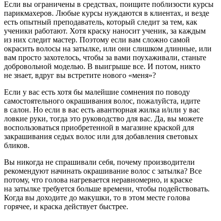
Если вы ограничены в средствах, поищите поблизости курсы
парикмахеров. Любые курсы нуждаются в клиентах, и везде
есть опытный преподаватель, который следит за тем, как
ученики работают. Хотя краску наносит ученик, за каждым
из них следит мастер. Поэтому если вам сложно самой
окрасить волосы на затылке, или они слишком длинные, или
вам просто захотелось, чтобы за вами поухаживали, станьте
добровольной моделью. В выигрыше все. И потом, никто
не знает, вдруг вы встретите нового «меня»?
Если у вас есть хотя бы малейшие сомнения по поводу
самостоятельного окрашивания волос, пожалуйста, идите
в салон. Но если в вас есть авантюрная жилка и/или у вас
ловкие руки, тогда это руководство для вас. Да, вы можете
воспользоваться приобретенной в магазине краской для
закрашивания седых волос или для добавления световых
бликов.
Вы никогда не спрашивали себя, почему производители
рекомендуют начинать окрашивание волос с затылка? Все
потому, что голова нагревается неравномерно, и краске
на затылке требуется больше времени, чтобы подействовать.
Когда вы доходите до макушки, то в этом месте голова
горячее, и краска действует быстрее.