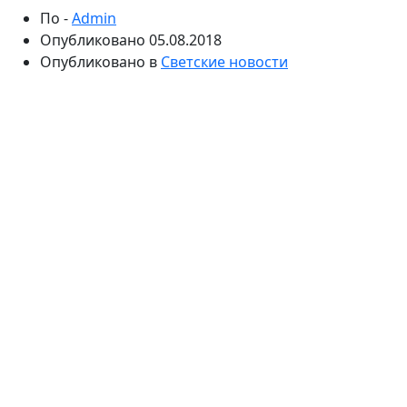
По -
Admin
Опубликовано
05.08.2018
Опубликовано в
Светские новости
Отношения бывших участников «ДОМа-2» похожи на
многосерийный триллер. Экс-священник Вальтер
Соломенцев рассказал, что попал в перестрелку из-
за Олеси Лисовской. Многодетный отец в шоке от
произошедшего.
Кажется, любовная драма в жизни Вальтера
Соломенцева будет продолжаться вечно. Экс-
священник никак не может определиться, с кем же
он хочет встретить старость: с женой и матерью
своих детей или любовницей Олесей Лисовской. Еще