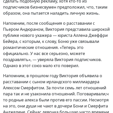
сделать подобную рекламу, хотя кто-то из
подписчиков бизнесвумен предположил, что, таким
образом, она пытается наладить личную жизнь.
Напомним, после сообщения о расставании с
Пьером Андюраном, Виктория представила широкой
публике нового ухажера — юриста Аллена Джеффри
Бейера, с которым, к слову, Боню уже связывали
романтические отношения. «Теперь это
официально. У нас все серьезно, можете
поздравлять», — уверяла Виктория подписчиков.
Однако в этот союз мало кто поверил.
Напомним, в прошлом году Виктория объявила о
расставании с сыном ирландского миллиардера
Алексом Смерфитом. За почти семь лет отношений
пара так и не узаконила отношений. Поговаривали,ч
то родные алекса были против его пассии. Несмотря
на это, они души не чают в дочери Бони и Смерфита
Анджелине. Сейчас девочка большую часто времени