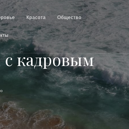
оровье
Красота
Общество
акты
 с кадровым
о