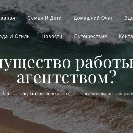
лавная
Семья И Дети
Домашний Очаг
Зд
ода И Стиль
Новости
Путешествия
Конт
мущество работы
агентством?
uthor
Опубликовано
10.06.2023
Опубликовано в
Обществ