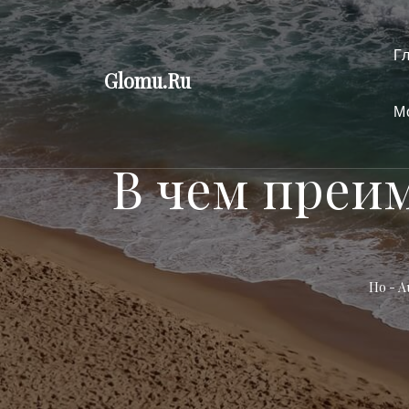
Перейти
к
Г
содержимому
Glomu.Ru
М
В чем преи
По -
A