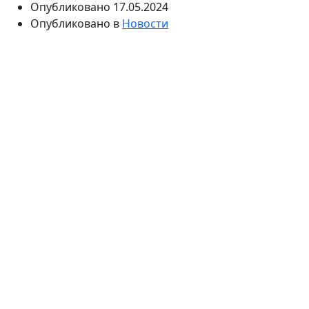
Опубликовано
17.05.2024
Опубликовано в
Новости
Отсевы, побочный продукт процесса дробления при
производстве нерудных материалов, стали ценным
ресурсом в различных строительных целях. Эти
мелкие частицы, полученные в результате
дробления отсевов, на которые раньше часто не
обращали внимания, теперь известны своей
универсальностью и функциональными
преимуществами. В этой статье рассматриваются
различные варианты использования отсевов в
строительных работах, подчеркивается их важность
при укладке плитки, производстве строительных